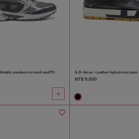
tallic sneakers in mesh and PU
S-D-Verse - Leather hybrid moccasin
NT$ 11,000