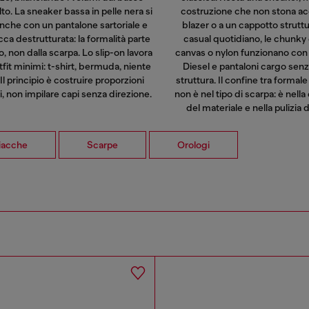
alto. La sneaker bassa in pelle nera si
costruzione che non stona ac
nche con un pantalone sartoriale e
blazer o a un cappotto struttur
cca destrutturata: la formalità parte
casual quotidiano, le chunky e
io, non dalla scarpa. Lo slip-on lavora
canvas o nylon funzionano co
tfit minimi: t-shirt, bermuda, niente
Diesel e pantaloni cargo sen
 Il principio è costruire proporzioni
struttura. Il confine tra formal
, non impilare capi senza direzione.
non è nel tipo di scarpa: è nell
del materiale e nella pulizia d
iacche
Scarpe
Orologi