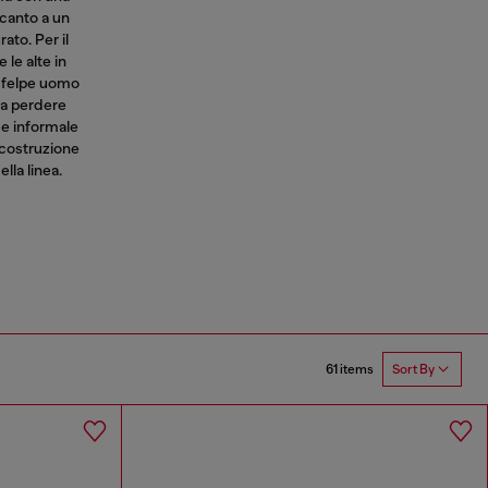
canto a un
ato. Per il
 le alte in
n
felpe uomo
za perdere
e e informale
a costruzione
ella linea.
61 items
Sort By