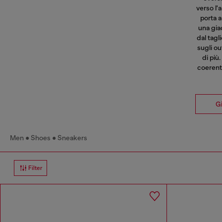
verso l'
porta a
una gia
dal tagl
sugli ou
di più.
coerenti
G
Men
Shoes
Sneakers
Filter