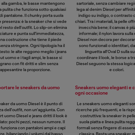
 alla gamba, le basse mantengono
sartoriale, senza cambiare regist
a pulita che funziona sotto qualsiasi
lega al denim Diesel per affinit
 di pantalone. Il chunky porta suola
indigo su indigo, o contrasto 
 presenza: è la sneaker che si vede
chiari. Tra i materiali, la pelle of
l resto dell'outfit. Lo slip-on elimina
invecchia bene; il canvas è pi
cciature e punta sull'immediatezza,
informale; il nylon lavora sulla
na costruzione che tiene il piede
Diesel non decora per decorare
enza stringere. Ogni tipologia ha il
sono funzionali o identitari, da
esto: le alte reggono meglio i
jeans
linguetta all'Oval D sulla su
cut uomo
e i tagli ampi, le basse si
coordinare il look, le
borse a t
grano con fit dritti e slim senza
Diesel seguono la stessa logica
appesantire la proporzione.
e colori.
ortare le sneakers da uomo
Sneakers uomo eleganti e c
ogni occasione
aker da uomo Diesel è il punto di
Le sneakers uomo eleganti son
a dell'outfit, non un'aggiunta. Con
ricerche più frequenti, e la risp
irt uomo
Diesel e jeans dritti il look è
costruttiva: la sneaker in pel
to: pochi pezzi, nessun rumore. Il
suola piatta e linea pulita reg
funziona con pantaloni ampi e capi
formali senza fingere di esser
ze, bilanciando i volumi dal basso
classica. Resta una sneaker,