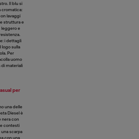
ro. Il blu si
à cromatica:
con lavaggi
fre struttura e
ù leggero e
 resistenza.
: i dettagli
l logo sulla
ola. Per
racolla uomo
 di materiali
asual per
o una delle
osta Diesel è
le nera con
ge contesti
e una scarpa
 ma con una