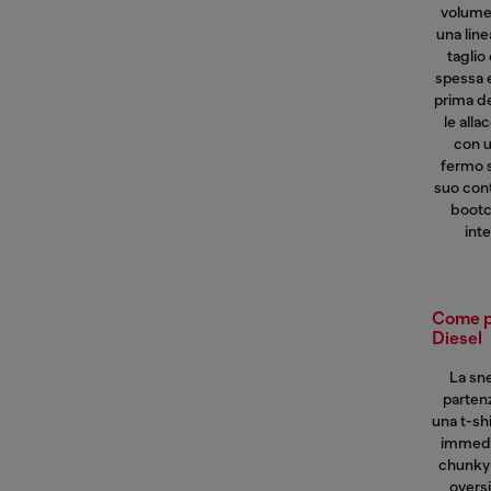
volume
una line
taglio
spessa e
prima de
le alla
con u
fermo s
suo cont
boot
inte
Come p
Diesel
La sne
partenz
una
t-sh
immedia
chunky 
oversi