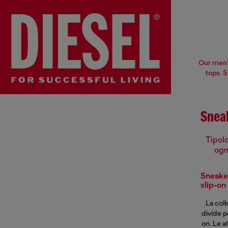
Our men's
tops. 
Sneak
Tipolo
ogni
Sneaker
slip-on
La col
divide p
on. Le a