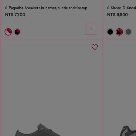
S-Pagodha-Sneakers in leather, suede and ripstop
S-Slante-D-Sneake
NT$ 7,700
NT$ 9,800