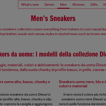
What's new
Denim
Men
Women
Gifts
H
Men's Sneakers
 sneakers collection covers everything from trainers to cool-casual le
Shop leather, suede and canvas styles in neutral tones such as brown and
ers da uomo: i modelli della collezione Di
gie, materiali, colori e abbinamenti: le sneakers da uomo Dies
 tendenza, dalla suola chunky al profilo basso, in pelle, canvas 
s uomo alte, basse, chunky e
Sneakers uomo nere, blu e in
colori e materiali
lezione sneakers da uomo Diesel si
Il nero resta il colore più rich
er profilo: alte, basse, chunky e slip-
sneakers uomo nere Diesel: u
lte coprono la caviglia e aggiungono
nera in pelle funziona dal denim