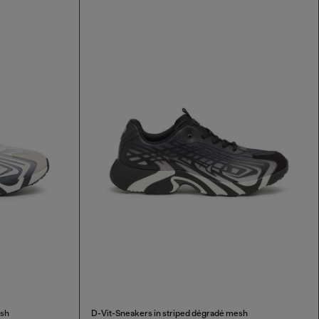
esh
D-Vit-Sneakers in striped dégradé mesh