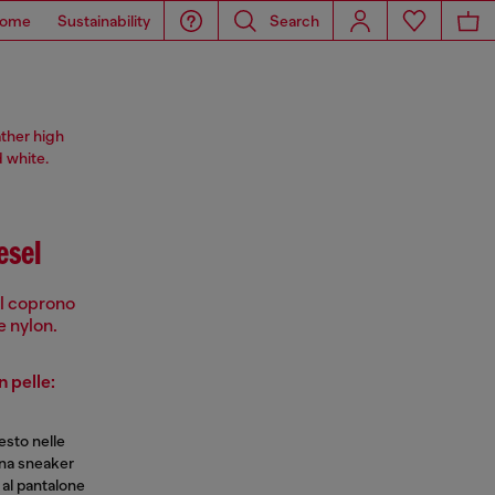
ome
Sustainability
Search
ather high
 white.
esel
el coprono
e nylon.
 pelle:
iesto nelle
na sneaker
 al pantalone